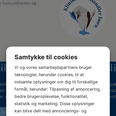
dre fodsundheden og
Samtykke til cookies
il et gavekort til behandl
Vi og vores samarbejdspartnere bruger
teknologier, herunder cookies, til at
indsamle oplysninger om dig til forskellige
tille et gavekort til en behandling i klinikken, hvis du vil g
formål, herunder: Tilpasning af annoncering,
ed bedre fodsundhed og livskvalitet. Udfyld formularen me
bedre brugeroplevelse, funktionalitet,
r, og vi vender tilbage til dig for at aftale mere om gavekort
statistik og marketing. Disse oplysninger
kan blive delt med annoncerings- og
L GAVEKORT