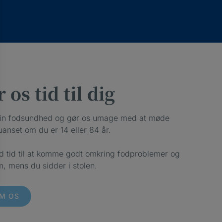
 os tid til dig
din fodsundhed og gør os umage med at møde
uanset om du er 14 eller 84 år.
d tid til at komme godt omkring fodproblemer og
m, mens du sidder i stolen.
M OS