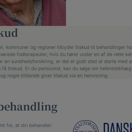
skud
er, kommuner og regioner tilbyder tilskud til behandlinger h
iserede fodterapeuter, hvis du hører under en af de rette kat
r en sundhedsforsikring, er det et godt sted at starte med at
få tilskud. Er du pensionist, kan du søge om helbredstillæg 
 nogle tilstande giver tilskud via en henvisning.
 behandling
nti for, at din behandler: