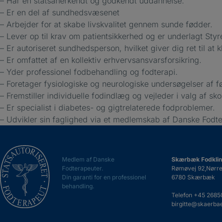
– Har en statsanerkendt og godkendt uddannelse.
– Er en del af sundhedsvæsenet
– Arbejder for at skabe livskvalitet gennem sunde fødder.
– Lever op til krav om patientsikkerhed og er underlagt Styre
– Er autoriseret sundhedsperson, hvilket giver dig ret til at 
– Er omfattet af en kollektiv erhvervsansvarsforsikring.
– Yder professionel fodbehandling og fodterapi.
– Foretager fysiologiske og neurologiske undersøgelser af 
– Fremstiller individuelle fodindlæg og vejleder i valg af sko
– Er specialist i diabetes- og gigtrelaterede fodproblemer.
– Udvikler sin faglighed via et medlemskab af Danske Fodte
Medlem af Danske
Skærbæk Fodklin
Fodterapeuter.
Rømøvej 92,Nørr
Din garanti for en professionel
6780 Skærbæk
behandling.
Telefon
+45 2685
birgitte@skaerbae