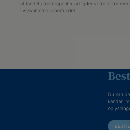
af landets fodterapeuter arbejder vi for at forbe
livskvaliteten i samfundet.
Best
Du kan bes
kender, m
oplysninge
BESTI