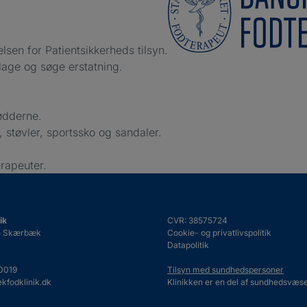
lsen for Patientsikkerheds tilsyn.
klage og søge erstatning.
fødderne.
, støvler, sportssko og sandaler.
rapeuter.
ik
CVR: 38575724
e Skærbæk
Cookie- og privatlivspolitik
Datapolitik
0019
Tilsyn med sundhedspersoner
kfodklinik.dk
Klinikken er en del af sundhedsvæse