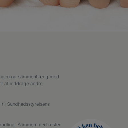
andlingen og sammenhæng med
nt at inddrage andre
p til Sundhedsstyrelsens
ehandling. Sammen med resten