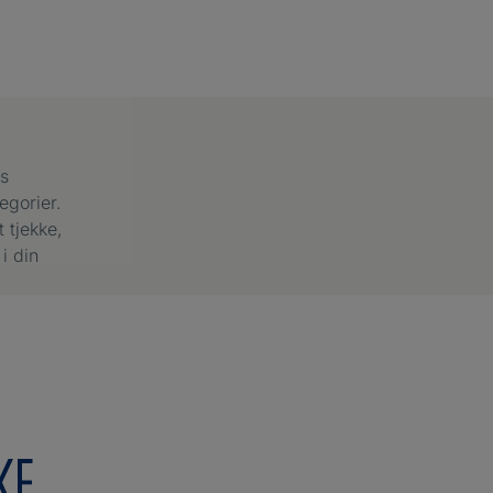
os
egorier.
 tjekke,
i din