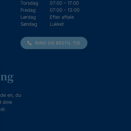
Torsdag
07:00 – 17:00
Fredag
07:00 – 13:00
Lørdag
Efter aftale
Søndag
Lukket
RING OG BESTIL TID
ing
læde en, du
d dine
et.