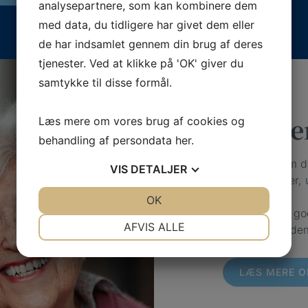
analysepartnere, som kan kombinere dem
med data, du tidligere har givet dem eller
de har indsamlet gennem din brug af deres
tjenester. Ved at klikke på 'OK' giver du
samtykke til disse formål.
Vi giver
Læs mere om vores brug af cookies og
behandling af persondata
her
.
Vi kerer os om 
VIS
DETALJER
dig, hvor du er, 
JA
NEJ
OK
JA
NEJ
Hos os har vi go
NØDVENDIGE
PRÆFERENCER
AFVIS ALLE
årsagerne til de
JA
NEJ
JA
NEJ
MARKETING
STATISTIK
LÆS MERE O