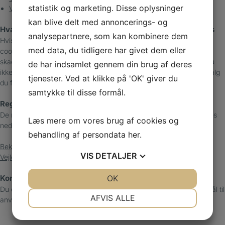
statistik og marketing. Disse oplysninger
Vejledning i at slette cookies fra Windows Phone
kan blive delt med annoncerings- og
Hvad sker der hvis du ikke accepterer eller sletter cookies
analysepartnere, som kan kombinere dem
Hvis du vælger at blokere for alle cookies eller sletter eksisterende
med data, du tidligere har givet dem eller
cookies på din computer, kan du stadig læse tekst på
skaerbaekfodklinik.dk. Dog kan der være funktioner og services du
de har indsamlet gennem din brug af deres
ikke kan bruge, fordi de forudsætter, at webstedet kan huske de valg
tjenester. Ved at klikke på 'OK' giver du
du foretager.
samtykke til disse formål.
Regler
De regler, der gælder for Skærbæk Fodklinik brug af cookies, findes
Læs mere om vores brug af cookies og
nedenfor.
behandling af persondata
her
.
Bekendtgørelse om cookies
VIS
DETALJER
Vejledning om cookies
JA
NEJ
OK
JA
NEJ
Kontakt
Du er velkommen til at kontakte os hvis du har yderligere spørgsmål til
NØDVENDIGE
PRÆFERENCER
AFVIS ALLE
anvendelsen af cookies på skaerbaekfodklinik.dk.
JA
NEJ
JA
NEJ